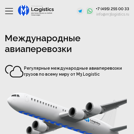
+7 (495) 255 00 33
info@m3logistics.ru
Главная
Международная логистика
Авиаперевозки
Международ
Международные
авиаперевозки
Регулярные международные авиаперевозки
грузов по всему миру от M3 Logistic